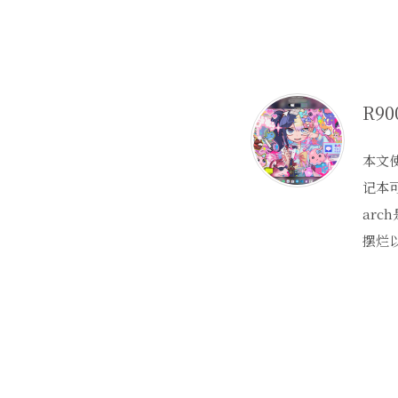
本文使
记本
ar
摆烂