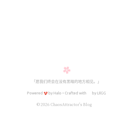
021版的ArchLinux踩坑记录（持续更新）
「愿我们终会在没有黑暗的地方相见。」
Powered
by
Halo
•
Crafted with
by
LIlGG
© 2026 ChaosAttractor's Blog